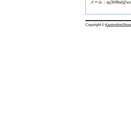
メール：qq3h98ad@world
Copyright ©
KanionlineShop