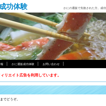
成功体験
かにの通販で失敗された方。成功
情報
かに通販成功体験
お問い合わせ
アフィリエイト広告を利用しています。
までどうぞ。